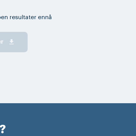
en resultater ennå
get_app
er
r?