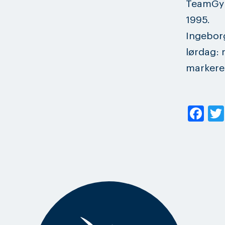
TeamGym
1995.
Ingeborg
lørdag: 
markerer
Fa