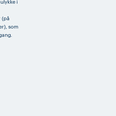
lykke i
r (på
er), som
gang.