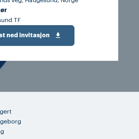
nds veg, Haugesund, Norge
ør
sund TF
get_app
st ned invitasjon
gert
ngeborg
og