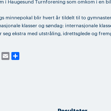
 i Haugesund Turnforening som omkom i en bilu
s minnepokal blir hvert år tildelt til to gymnaste
nasjonale klasser og søndag: internasjonale klass
 seg ekstra med utstråling, idrettsglede og frem
cebook
Twitter
Email
Share