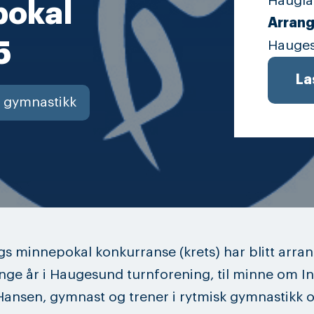
Haugla
pokal
Arrang
5
Hauge
La
 gymnastikk
s minnepokal konkurranse (krets) har blitt arran
ge år i Haugesund turnforening, til minne om I
Hansen, gymnast og trener i rytmisk gymnastikk 