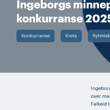
Ingeborgs minne
konkurranse 202
Konkurranse
Krets
Rytmisk
Ingeborg
over man
Falkeid 