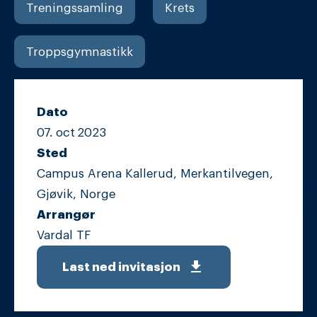
Treningssamling
Krets
Troppsgymnastikk
Dato
07. oct
2023
Sted
Campus Arena Kallerud, Merkantilvegen,
Gjøvik, Norge
Arrangør
Vardal TF
get_app
Last ned invitasjon