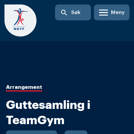
Skip
search
Søk
Meny
to
content
Arrangement
Guttesamling i
TeamGym