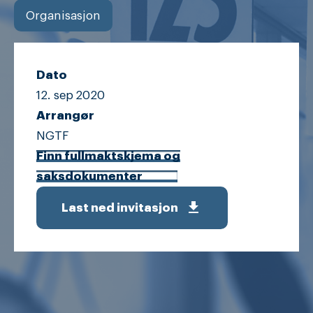
Organisasjon
Dato
12. sep
2020
Arrangør
NGTF
Finn fullmaktskjema og
saksdokumenter
get_app
Last ned invitasjon