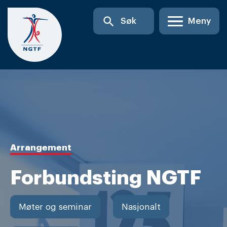
Skip
search
Søk
Meny
to
content
Arrangement
Forbundsting NGTF
Møter og seminar
Nasjonalt