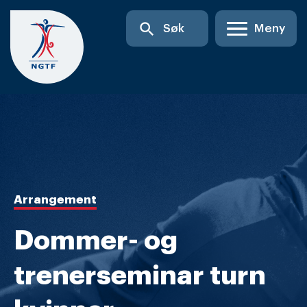
Skip
search
Søk
Meny
to
content
Arrangement
Dommer- og
trenerseminar turn