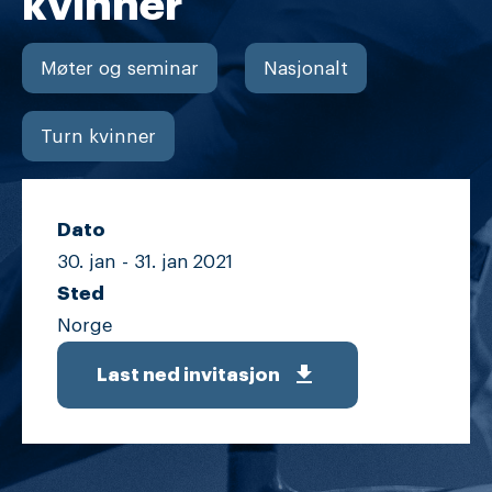
kvinner
Møter og seminar
Nasjonalt
Turn kvinner
Dato
30. jan -
31. jan
2021
Sted
Norge
get_app
Last ned invitasjon