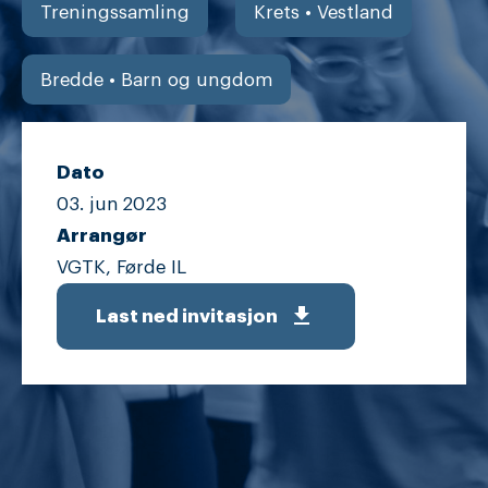
Treningssamling
Krets • Vestland
Bredde • Barn og ungdom
Dato
03. jun
2023
Arrangør
VGTK, Førde IL
get_app
Last ned invitasjon