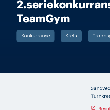
2.seriekonkurrans
TeamGym
Konkurranse
Krets
Tropps
Sandved
Turnkret
open_in_new
Resul