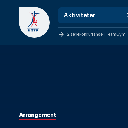
Skip
to
content
arrow_forward
2.seriekonkurranse i TeamGym
Arrangement