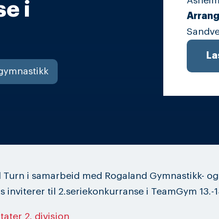
Asheim
e i
Arrang
Sandve
La
gymnastikk
 Turn i samarbeid med Rogaland Gymnastikk- og
s inviterer til 2.seriekonkurranse i TeamGym 13.-1
tater 2. divisjon