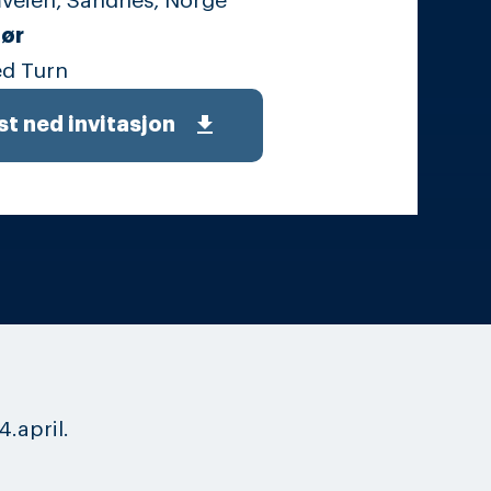
veien, Sandnes, Norge
ør
d Turn
get_app
st ned invitasjon
4.april.