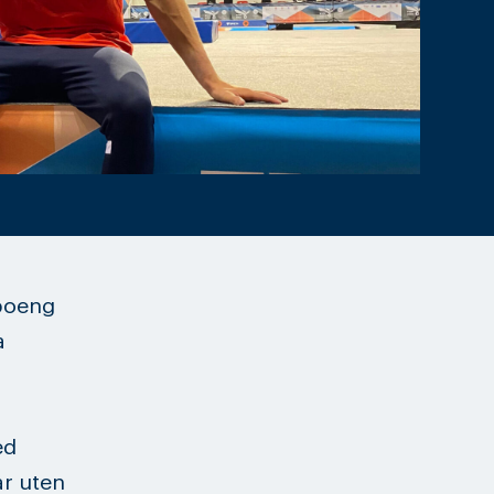
 poeng
a
ed
ar uten