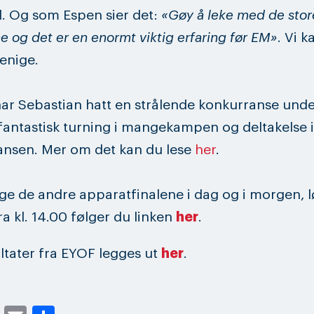
il. Og som Espen sier det:
«Gøy å leke med de stor
e og det er en enormt viktig erfaring før EM»
. Vi k
enige.
t har Sebastian hatt en strålende konkurranse und
antastisk turning i mangekampen og deltakelse i
ansen. Mer om det kan du lese
her
.
lge de andre apparatfinalene i dag og i morgen, 
fra kl. 14.00 følger du linken
her
.
ultater fra EYOF legges ut
her
.