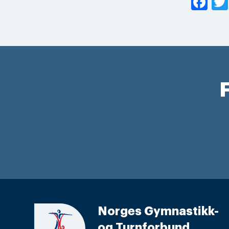
Fa
F
Norges Gymnastikk-
og Turnforbund