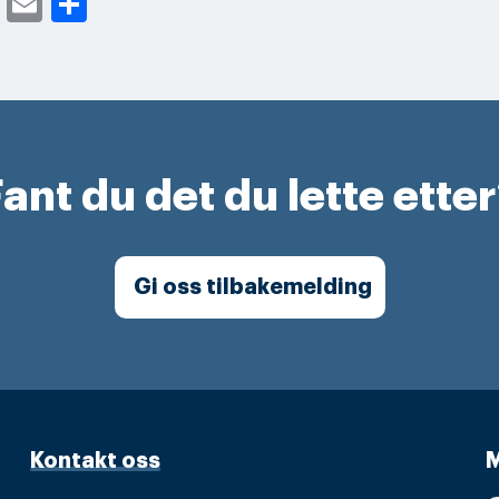
cebook
Twitter
Email
Share
ant du det du lette ette
Gi oss tilbakemelding
Kontakt oss
M