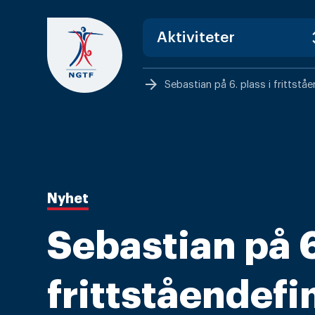
Skip
to
content
arrow_forward
Sebastian på 6. plass i frittstå
Nyhet
Sebastian på 6
frittståendefi