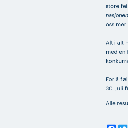
store fe
nasjonen
oss mer 
Alt i al
med en f
konkurr
For å fø
30. juli 
Alle res