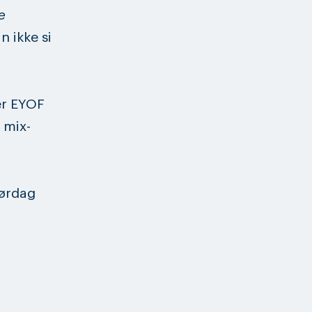
e
an ikke si
er EYOF
 mix-
lørdag