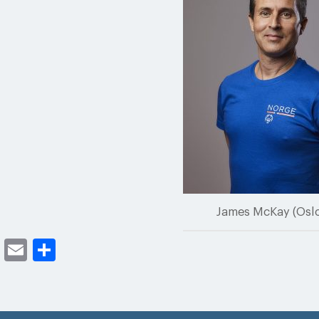
James McKay (Oslo
cebook
Twitter
Email
Share