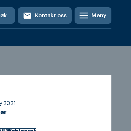
email
Søk
Kontakt oss
Meny
y
2021
ør