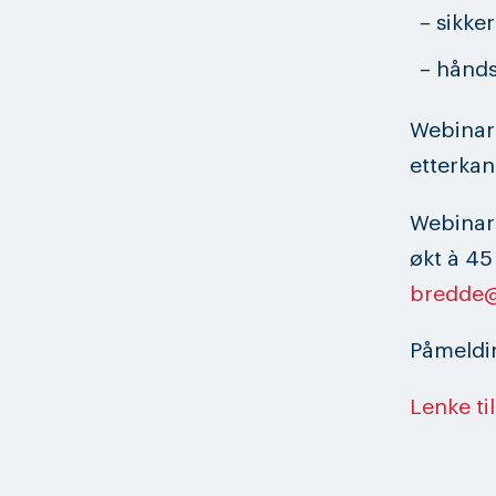
– sikke
– hånd
Webinare
etterkan
Webinare
økt à 45
bredde
Påmeldin
Lenke ti