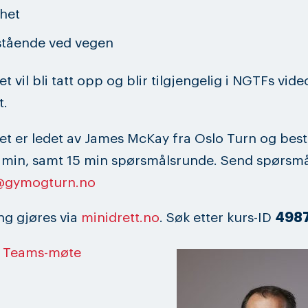
rhet
stående ved vegen
t vil bli tatt opp og blir tilgjengelig i NGTFs vid
t.
t er ledet av James McKay fra Oslo Turn og best
 min, samt 15 min spørsmålsrunde. Send spørsmål
@gymogturn.no
g gjøres via
minidrett.no
. Søk etter kurs-ID
498
l Teams-møte