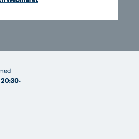
til Webinaret
 med
 20:30-