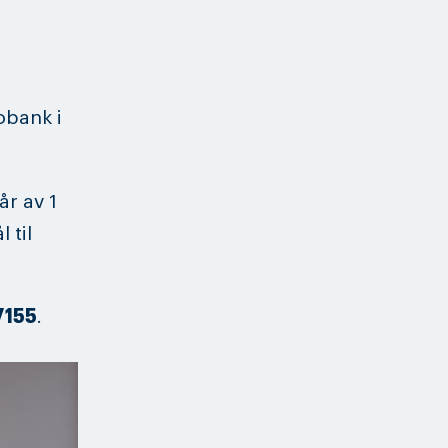
eobank i
år av 1
 til
7155
.