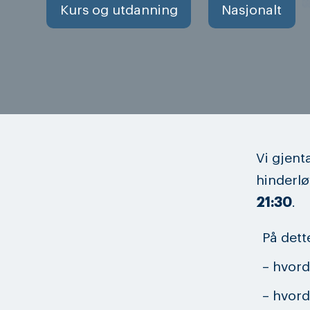
Kurs og utdanning
Nasjonalt
Vi gjent
hinderl
21:30
.
På dett
– hvord
– hvord