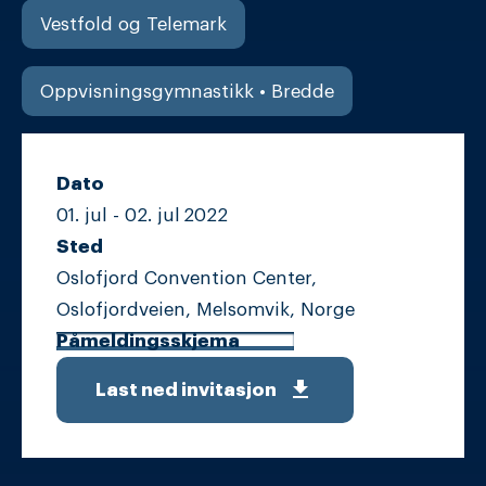
Vestfold og Telemark
Oppvisningsgymnastikk • Bredde
Dato
01. jul -
02. jul
2022
Sted
Oslofjord Convention Center,
Oslofjordveien, Melsomvik, Norge
Påmeldingsskjema
get_app
Last ned invitasjon