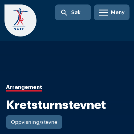
Skip
search
Søk
Meny
to
content
Arrangement
Kretsturnstevnet
Oppvisning/stevne