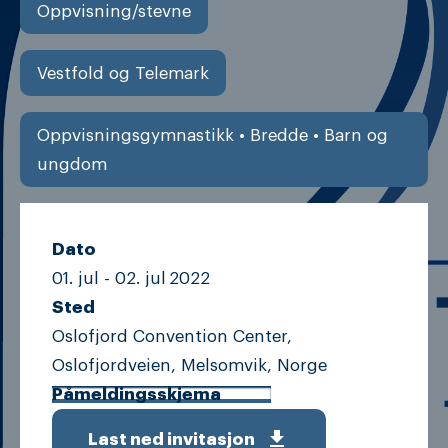
Oppvisning/stevne
Vestfold og Telemark
Oppvisningsgymnastikk • Bredde • Barn og
ungdom
Dato
01. jul -
02. jul
2022
Sted
Oslofjord Convention Center,
Oslofjordveien, Melsomvik, Norge
Påmeldingsskjema
get_app
Last ned invitasjon