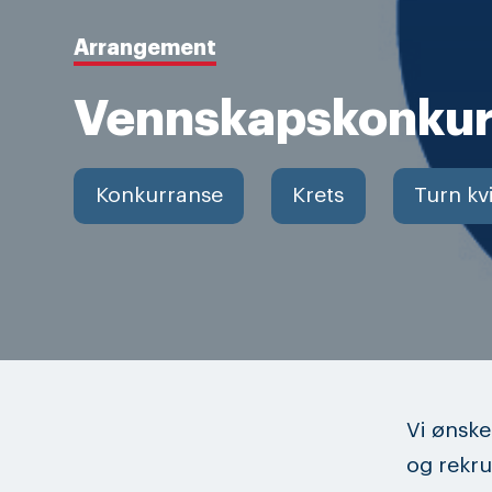
Arrangement
Vennskapskonkur
Konkurranse
Krets
Turn kv
Vi ønske
og rekrut