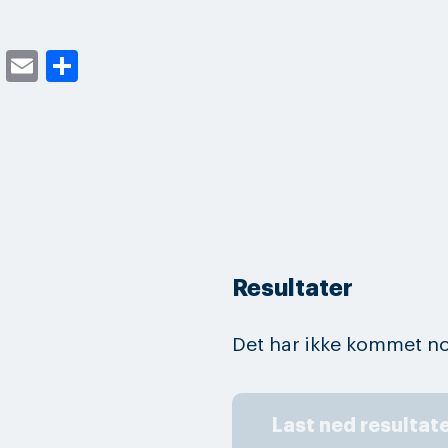
cebook
Twitter
Email
Share
Resultater
Det har ikke kommet no
Last ned resultat