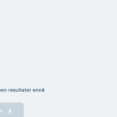
en resultater ennå
get_app
er