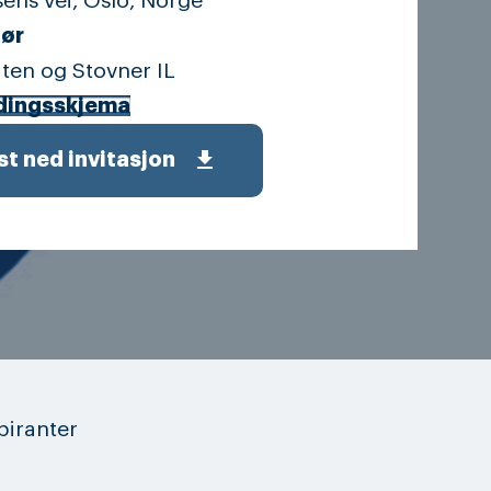
ens vei, Oslo, Norge
ør
ten og Stovner IL
dingsskjema
get_app
st ned invitasjon
piranter