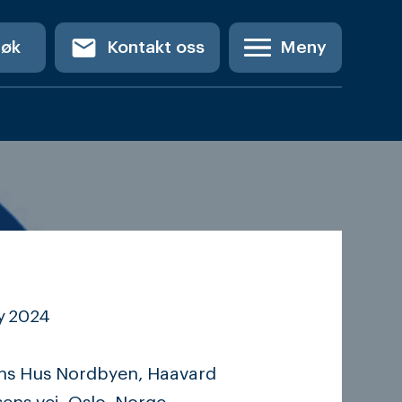
email
Søk
Kontakt oss
Meny
y
2024
ens Hus Nordbyen, Haavard