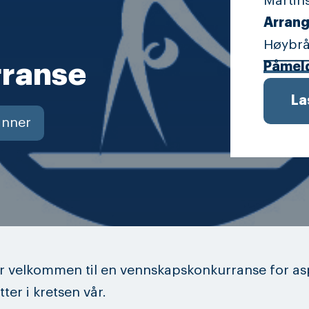
Martins
Arrang
Høybrå
ranse
Påmel
La
inner
r velkommen til en vennskapskonkurranse for as
ter i kretsen vår.