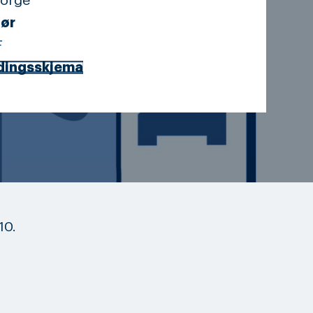
Norge
ør
F
dingsskjema
10.