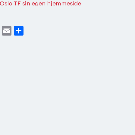
Oslo TF sin egen hjemmeside
cebook
Twitter
Email
Share