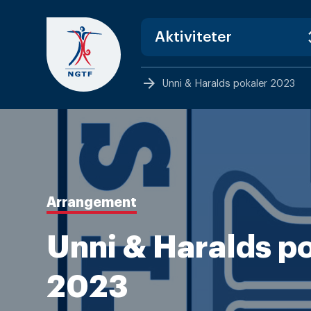
Skip
to
content
arrow_forward
Unni & Haralds pokaler 2023
Arrangement
Unni & Haralds p
2023