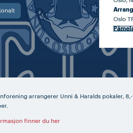
Oslo, 
Arrang
jonalt
Oslo T
Påmel
nforening arrangerer Unni & Haralds pokaler, 8,-
er.
ormasjon finner du her