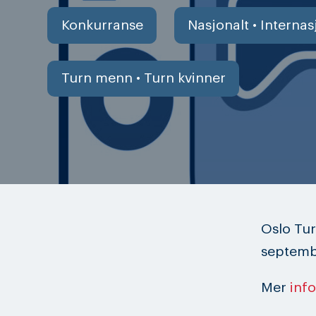
Konkurranse
Nasjonalt • Internas
Turn menn • Turn kvinner
Oslo Tur
septemb
Mer
inf