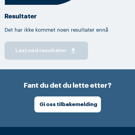
Resultater
Det har ikke kommet noen resultater ennå
get_app
Last ned resultater
Fant du det du lette etter?
Gi oss tilbakemelding