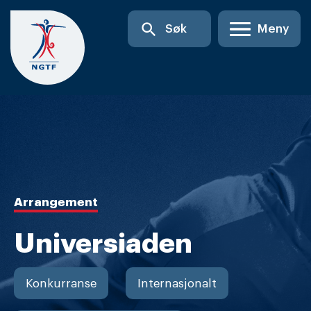
Skip
search
Søk
Meny
to
content
Arrangement
Universiaden
Konkurranse
Internasjonalt