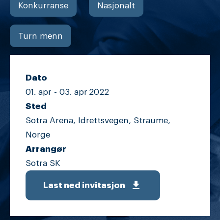
Konkurranse
Nasjonalt
Turn menn
Dato
01. apr -
03. apr
2022
Sted
Sotra Arena, Idrettsvegen, Straume,
Norge
Arrangør
Sotra SK
get_app
Last ned invitasjon