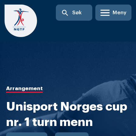
Skip
search
Søk
Meny
to
content
Arrangement
Unisport Norges cup
nr. 1 turn menn