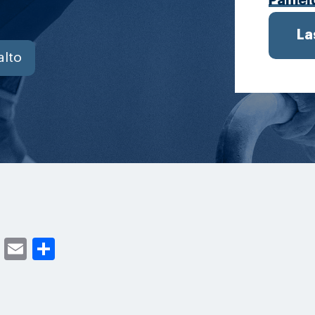
Påmel
La
alto
cebook
Twitter
Email
Share