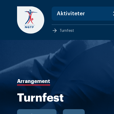
Skip
to
content
arrow_forward
Turnfest
Arrangement
Turnfest