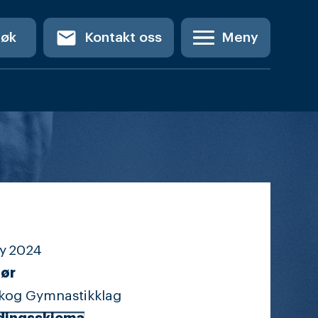
email
Søk
Kontakt oss
Meny
y
2024
ør
kog Gymnastikklag