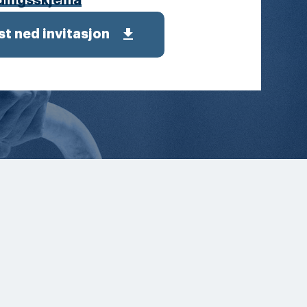
dingsskjema
get_app
st ned invitasjon