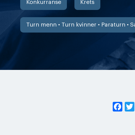
Konkurranse
Krets
Turn menn • Turn kvinner • Paraturn • S
Fa