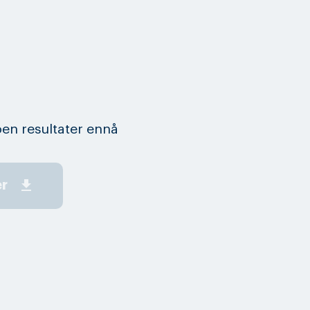
en resultater ennå
get_app
er