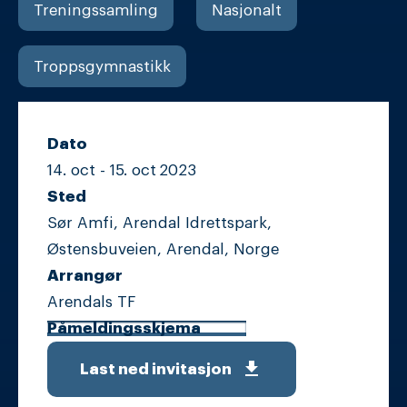
Treningssamling
Nasjonalt
Troppsgymnastikk
Dato
14. oct -
15. oct
2023
Sted
Sør Amfi, Arendal Idrettspark,
Østensbuveien, Arendal, Norge
Arrangør
Arendals TF
Påmeldingsskjema
get_app
Last ned invitasjon