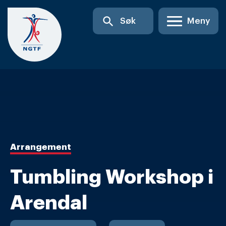
Skip
search
Søk
Meny
to
content
Arrangement
Tumbling Workshop i
Arendal