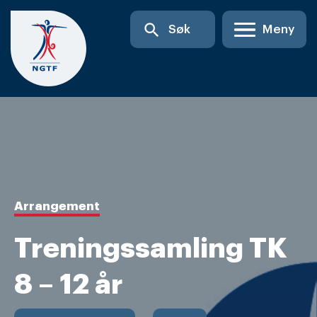
Skip
search
Søk
Meny
to
content
Arrangement
Treningssamling TK
8 – 12 år