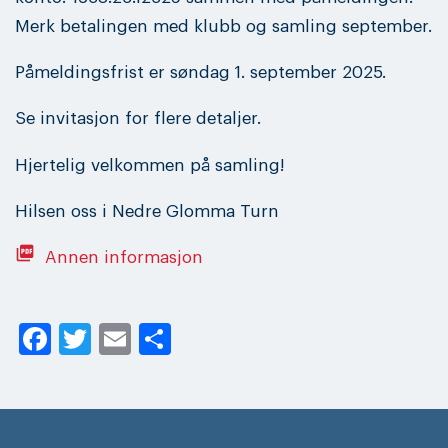
Merk betalingen med klubb og samling september.
Påmeldingsfrist er søndag 1. september 2025.
Se invitasjon for flere detaljer.
Hjertelig velkommen på samling!
Hilsen oss i Nedre Glomma Turn
picture_as_pdf
Annen informasjon
Facebook
Twitter
Email
Share