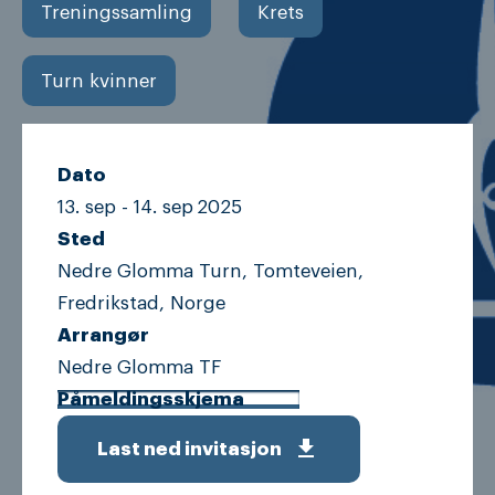
Treningssamling
Krets
Turn kvinner
Dato
13. sep -
14. sep
2025
Sted
Nedre Glomma Turn, Tomteveien,
Fredrikstad, Norge
Arrangør
Nedre Glomma TF
Påmeldingsskjema
get_app
Last ned invitasjon