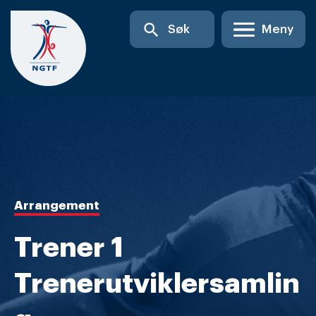
Skip
search
Søk
Meny
to
content
Arrangement
Trener 1
Trenerutviklersamlin