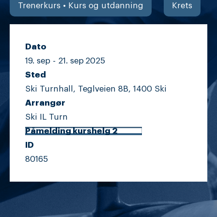
Trenerkurs • Kurs og utdanning
Krets
Dato
19. sep -
21. sep
2025
Sted
Ski Turnhall, Teglveien 8B, 1400 Ski
Arrangør
Ski IL Turn
Påmelding kurshelg 2
ID
80165