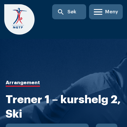
Skip
search
Søk
Meny
to
content
Arrangement
Trener 1 – kurshelg 2,
Ski