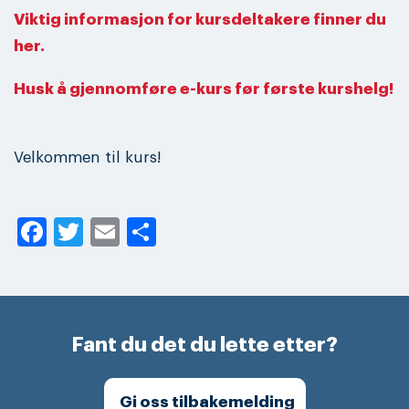
Viktig informasjon for kursdeltakere finner du
her.
Husk å gjennomføre e-kurs før første kurshelg!
Velkommen til kurs!
Facebook
Twitter
Email
Share
Fant du det du lette etter?
Gi oss tilbakemelding