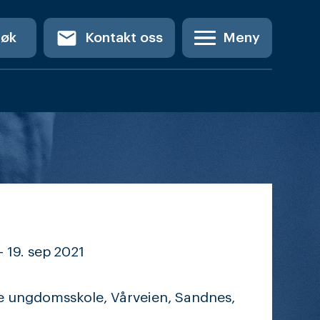
email
Søk
Kontakt oss
Meny
-
19. sep
2021
e ungdomsskole, Vårveien, Sandnes,