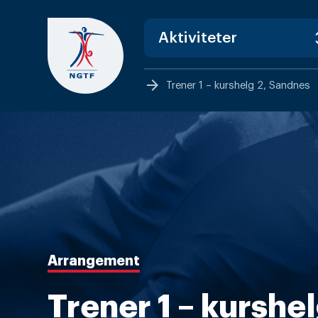
Skip
to
content
arrow_forward
Trener 1 – kurshelg 2, Sandnes
Arrangement
Trener 1 – kurshel