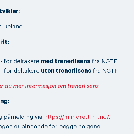
vikler:
h Ueland
ift:
,- for deltakere
med trenerlisens
fra NGTF.
,- for deltakere
uten trenerlisens
fra NGTF.
er du mer informasjon om trenerlisens
ng:
g påmelding via
https://minidrett.nif.no/
.
ngen er bindende for begge helgene.