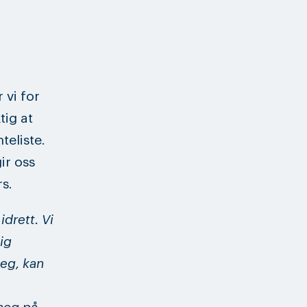
 vi for
tig at
teliste.
ir oss
s.
drett. Vi
ig
deg, kan