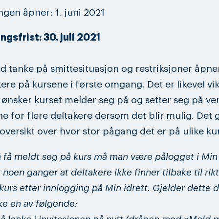
gen åpner: 1. juni 2021
gsfrist: 30. juli 2021
 tanke på smittesituasjon og restriksjoner åpner
kere på kursene i første omgang. Det er likevel vik
 ønsker kurset melder seg på og setter seg på ven
pne for flere deltakere dersom det blir mulig. Det g
oversikt over hvor stor pågang det er på ulike kur
å få meldt seg på kurs må man være pålogget i Min i
noen ganger at deltakere ikke finner tilbake til rikt
kurs etter innlogging på Min idrett. Gjelder dette 
ke en av følgende: