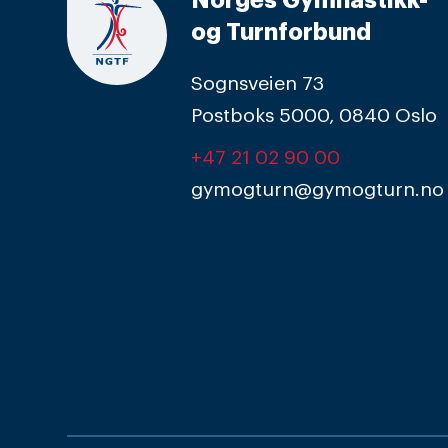
Norges Gymnastikk-
og Turnforbund
Sognsveien 73
Postboks 5000, 0840 Oslo
+47 21 02 90 00
gymogturn@gymogturn.no