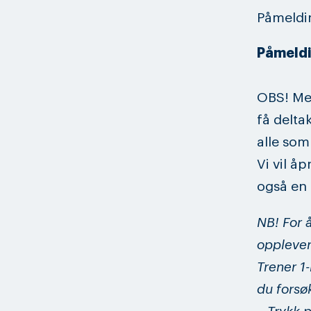
Påmeldin
Påmeldin
OBS! Med
få delta
alle som
Vi vil å
også en 
NB! For 
opplever 
Trener 1-
du forsø