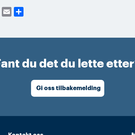
cebook
Twitter
Email
Share
ant du det du lette ette
Gi oss tilbakemelding