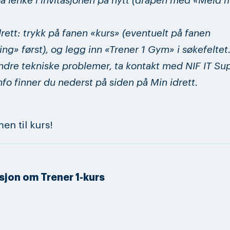
på lenke i invitasjonen på nytt (dråpen med «Meld
drett: trykk på fanen «kurs» (eventuelt på fanen
ng» først), og legg inn «Trener 1 Gym» i søkefeltet
ndre tekniske problemer, ta kontakt med NIF IT Su
nfo finner du nederst på siden på Min idrett.
n til kurs!
sjon om Trener 1-kurs