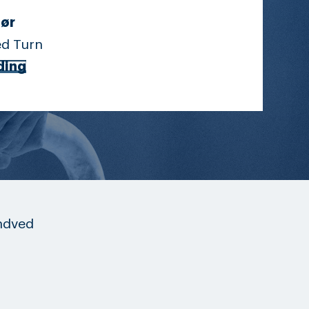
ør
d Turn
ding
ndved