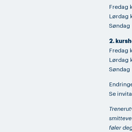
Fredag k
Lørdag k
Søndag k
2. kurs
Fredag k
Lørdag k
Søndag k
Endringe
Se invit
Trenerutv
smitteve
føler de