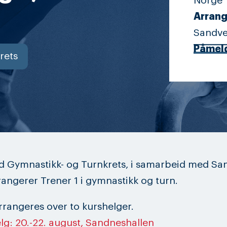
Norge
Arrang
Sandve
Påmel
rets
d Gymnastikk- og Turnkrets, i samarbeid med Sa
rangerer Trener 1 i gymnastikk og turn.
rrangeres over to kurshelger.
elg: 20.-22. august, Sandneshallen