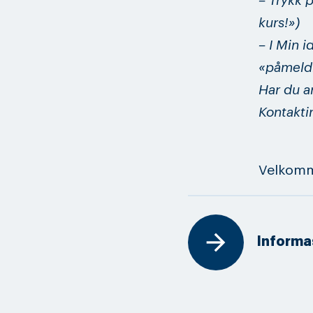
– Trykk 
kurs!»)
– I Min i
«påmeldi
Har du a
Kontakti
Velkomme
Informa