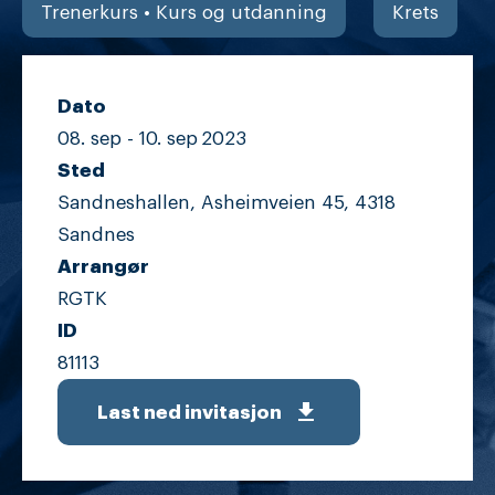
Trenerkurs • Kurs og utdanning
Krets
Dato
08. sep -
10. sep
2023
Sted
Sandneshallen, Asheimveien 45, 4318
Sandnes
Arrangør
RGTK
ID
81113
get_app
Last ned invitasjon