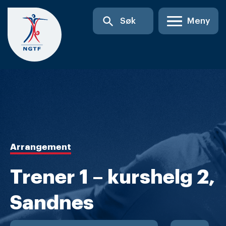
Skip
search
Søk
Meny
to
content
Arrangement
Trener 1 – kurshelg 2,
Sandnes