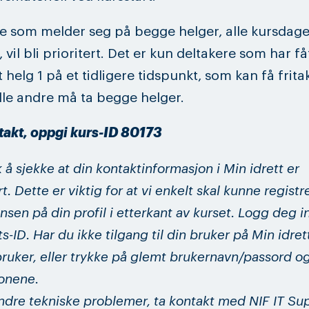
e som melder seg på begge helger, alle kursdage
vil bli prioritert.
Det er kun deltakere som har få
 helg 1 på et tidligere tidspunkt, som kan få frita
Alle andre må ta begge helger.
akt, oppgi kurs-ID 80173
å sjekke at din kontaktinformasjon i Min idrett er
. Dette er viktig for at vi enkelt skal kunne registr
sen på din profil i etterkant av kurset. Logg deg 
ts-ID. Har du ikke tilgang til din bruker på Min idret
bruker, eller trykke på glemt brukernavn/passord o
jonene.
ndre tekniske problemer, ta kontakt med NIF IT Su