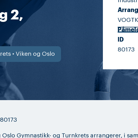
Indust
Arrang
g 2,
VOGT
Påmel
ID
80173
rets • Viken og Oslo
 80173
 Oslo Gymnastikk- og Turnkrets arrangerer, i sa