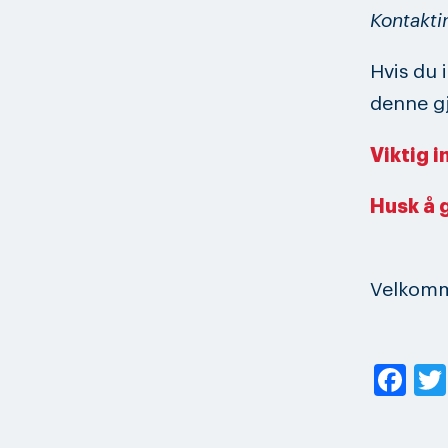
Kontakti
Hvis du 
denne gj
Viktig i
Husk å 
Velkomme
Fa