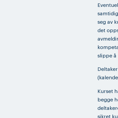
Eventuel
samtidig
seg av ku
det opps
avmeldin
kompeta
slippe å
Deltaker
(kalende
Kurset h
begge he
deltaker
sikret ku