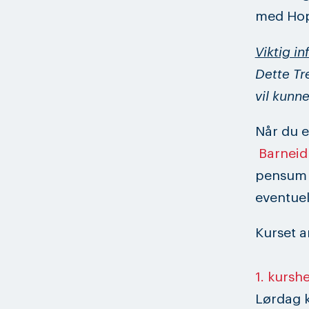
med Hopp
Viktig in
Dette Tr
vil kunne
Når du e
Barneid
pensum p
eventuel
Kurset a
1. kursh
Lørdag k