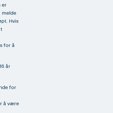
 er
å melde
øpt. Hvis
t
 for å
16 år
nde for
or å være