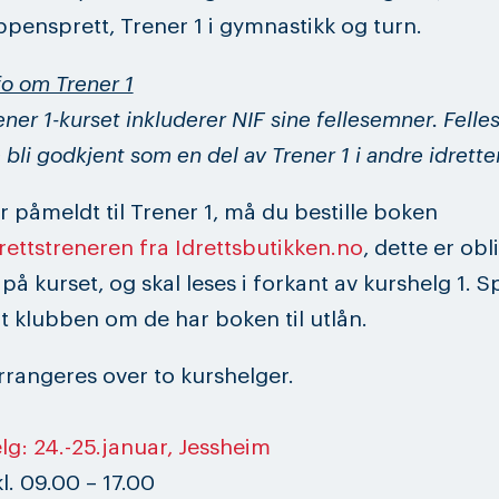
ensprett, Trener 1 i gymnastikk og turn.
fo om Trener 1
ener 1-kurset inkluderer NIF sine fellesemner. Fel
 bli godkjent som en del av Trener 1 i andre idretter
r påmeldt til Trener 1, må du bestille boken
rettstreneren fra Idrettsbutikken.no
, dette er obl
å kurset, og skal leses i forkant av kurshelg 1. S
t klubben om de har boken til utlån.
rrangeres over to kurshelger.
elg: 24.-25.januar, Jessheim
l. 09.00 – 17.00