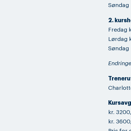
Søndag k
2. kursh
Fredag k
Lørdag k
Søndag k
Endringe
Trenerut
Charlot
Kursavg
kr. 3200
kr. 3600
Pris for