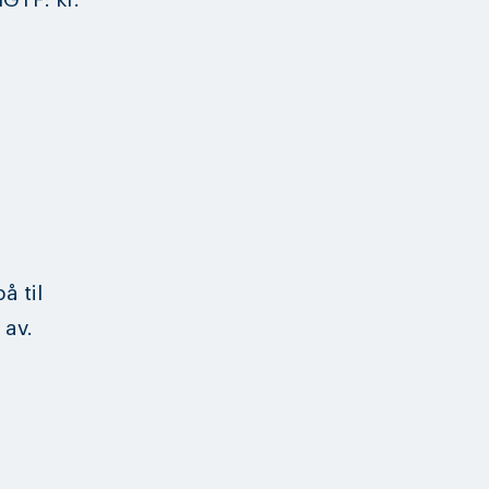
å til
 av.