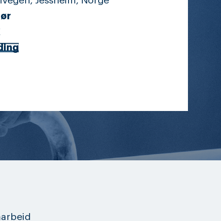
rivegen, Jessheim, Norge
ør
K
ding
marbeid