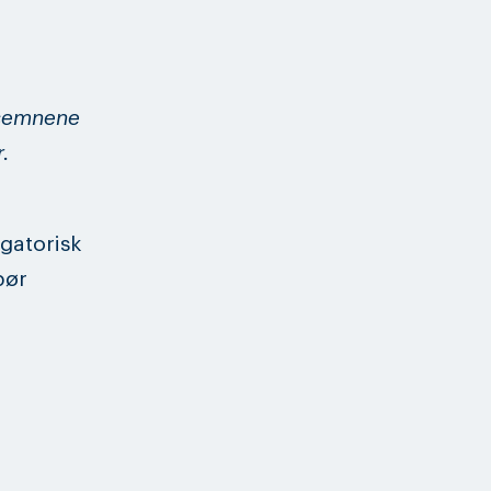
lesemnene
.
igatorisk
pør