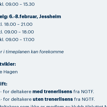
l. 09.00 – 15.30
elg: 6.-8.februar, Jessheim
l. 18.00 – 21.00
l. 09.00 – 18.00
l. 09.00 – 17.00
r i timeplanen kan forekomme
vikler:
te Hagen
ift:
,- for deltakere
med trenerlisens
fra NGTF.
,- for deltakere
uten trenerlisens
fra NGTF.
 deltakere som ikke er medlem av klubb tilsluttet 