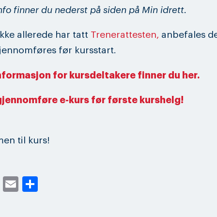
nfo finner du nederst på siden på Min idrett.
ikke allerede har tatt
Trenerattesten,
anbefales de
ennomføres før kursstart.
nformasjon for kursdeltakere finner du her.
gjennomføre e-kurs før første kurshelg!
n til kurs!
cebook
Twitter
Email
Share