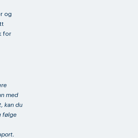
r og
tt
k for
ere
inn med
t, kan du
g følge
pport.