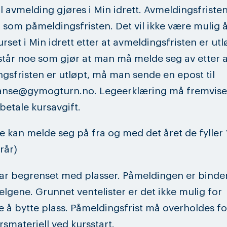
l avmelding gjøres i Min idrett. Avmeldingsfristen
 som påmeldingsfristen. Det vil ikke være mulig 
rset i Min idrett etter at avmeldingsfristen er utl
tår noe som gjør at man må melde seg av etter a
gsfristen er utløpt, må man sende en epost til
nse@gymogturn.no. Legeerklæring må fremvises
 betale kursavgift.
e kan melde seg på fra og med det året de fyller 
rår)
ar begrenset med plasser. Påmeldingen er binde
lgene. Grunnet ventelister er det ikke mulig for
e å bytte plass. Påmeldingsfrist må overholdes f
rsmateriell ved kursstart.