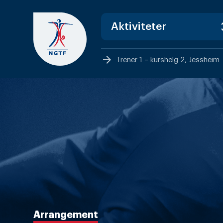
Skip
to
content
arrow_forward
Trener 1 – kurshelg 2, Jessheim
Arrangement