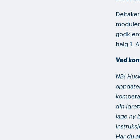
Deltaker
moduler, 
godkjent
helg 1. 
Ved kont
NB! Husk 
oppdatert
kompetan
din idret
lage ny 
instruks
Har du a