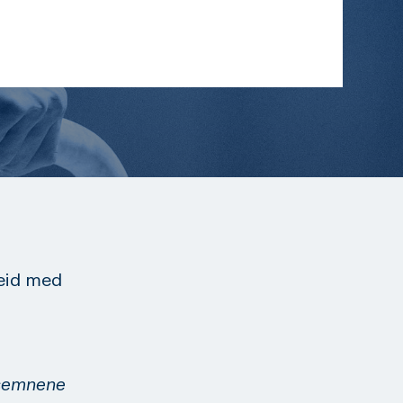
beid med
lesemnene