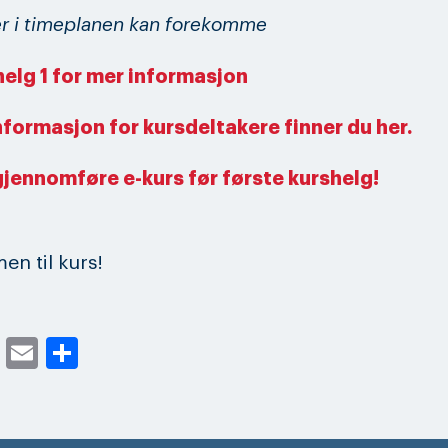
r i timeplanen kan forekomme
helg 1 for mer informasjon
nformasjon for kursdeltakere finner du her.
gjennomføre e-kurs før første kurshelg!
n til kurs!
cebook
Twitter
Email
Share