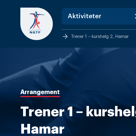
Skip
to
content
arrow_forward
Trener 1 – kurshelg 2, Hamar
Arrangement
Trener 1 – kurshel
Hamar