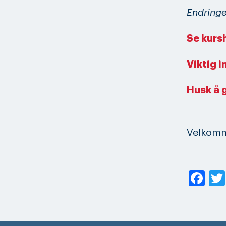
Endringe
Se kurs
Viktig i
Husk å 
Velkomme
Fa