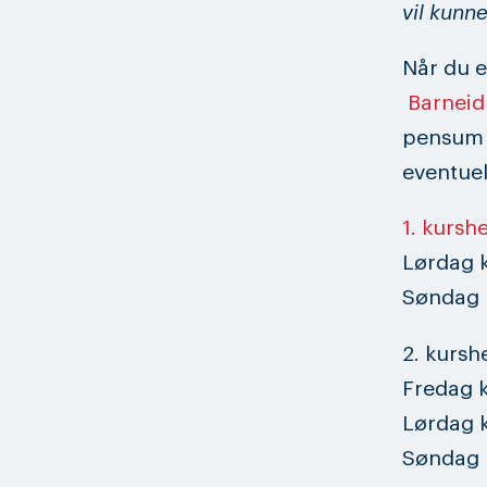
vil kunne
Når du e
Barneid
pensum p
eventuel
1. kursh
Lørdag k
Søndag k
2. kursh
Fredag k
Lørdag k
Søndag k