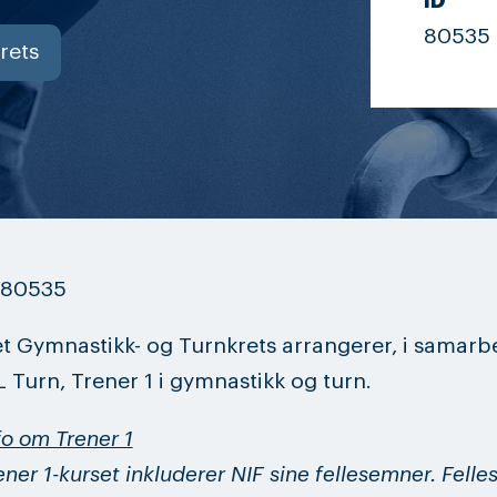
ID
80535
rets
: 80535
t Gymnastikk- og Turnkrets arrangerer, i samar
 Turn, Trener 1 i gymnastikk og turn.
fo om Trener 1
ener 1-kurset inkluderer NIF sine fellesemner. Fel