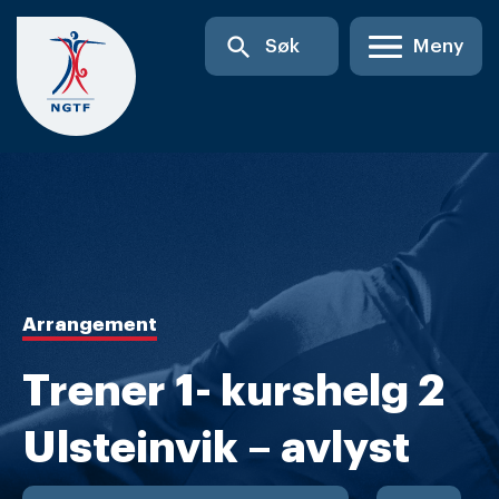
Skip
search
Søk
Meny
to
content
Arrangement
Trener 1- kurshelg 2
Ulsteinvik – avlyst