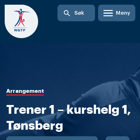
Skip
search
Søk
Meny
to
content
Arrangement
Trener 1 – kurshelg 1,
Tønsberg