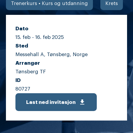
Trenerkurs • Kurs og utdanning
Krets
Dato
15. feb -
16. feb
2025
Sted
Messehall A, Tønsberg, Norge
Arrangør
Tønsberg TF
ID
80727
get_app
Last ned invitasjon