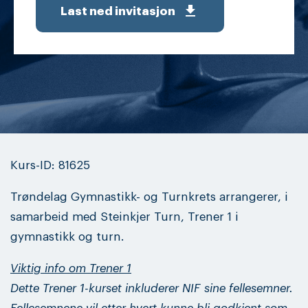
get_app
Last ned invitasjon
Kurs-ID: 81625
Trøndelag Gymnastikk- og Turnkrets arrangerer, i
samarbeid med Steinkjer Turn, Trener 1 i
gymnastikk og turn.
Viktig info om Trener 1
Dette Trener 1-kurset inkluderer NIF sine fellesemner.