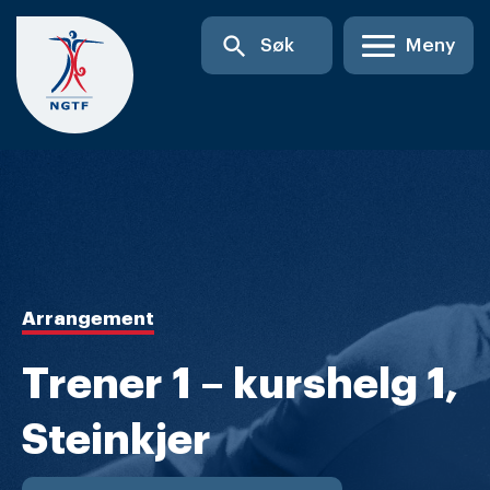
Skip
search
Søk
Meny
to
content
Arrangement
Trener 1 – kurshelg 1,
Steinkjer