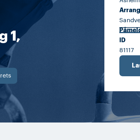
Asheim
Arrang
Sandve
Påmeld
g 1,
ID
81117
La
rets