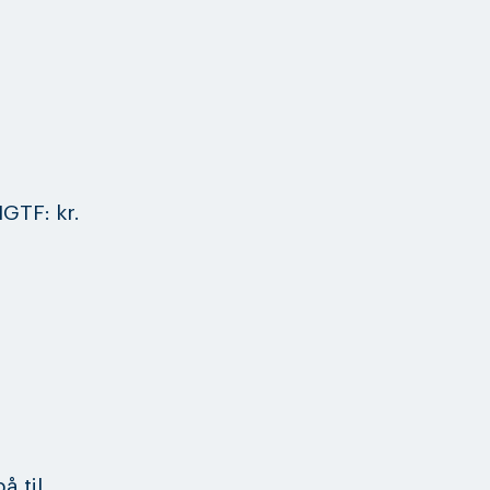
NGTF: kr.
å til