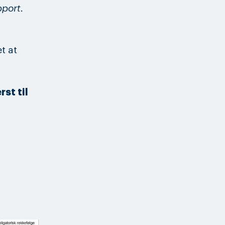
pport.
t at
st til