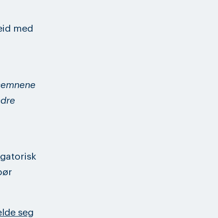
eid med
lesemnene
ndre
igatorisk
pør
lde seg