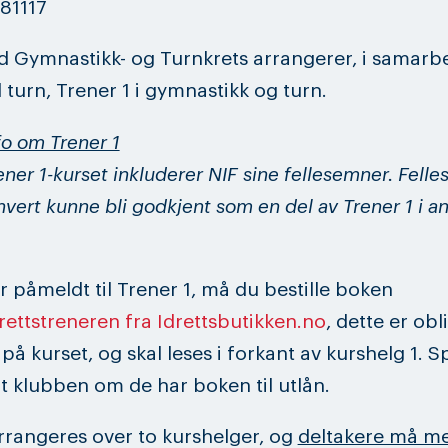
 81117
 Gymnastikk- og Turnkrets arrangerer, i samarb
turn, Trener 1 i gymnastikk og turn.
fo om Trener 1
ener 1-kurset inkluderer NIF sine fellesemner. Fel
 hvert kunne bli godkjent som en del av Trener 1 i a
r påmeldt til Trener 1, må du bestille boken
rettstreneren fra Idrettsbutikken.no
, dette er obl
å kurset, og skal leses i forkant av kurshelg 1. S
t klubben om de har boken til utlån.
rrangeres over to kurshelger, og
deltakere må me