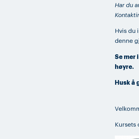
Har du a
Kontakti
Hvis du 
denne gj
Se mer i
høyre.
Husk å 
Velkomme
Kursets