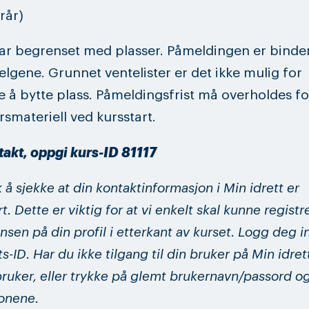
rår)
ar begrenset med plasser. Påmeldingen er binde
lgene. Grunnet ventelister er det ikke mulig for
e å bytte plass. Påmeldingsfrist må overholdes f
rsmateriell ved kursstart.
akt, oppgi kurs-ID 81117
å sjekke at din kontaktinformasjon i Min idrett er
. Dette er viktig for at vi enkelt skal kunne registr
sen på din profil i etterkant av kurset. Logg deg 
ts-ID. Har du ikke tilgang til din bruker på Min idret
bruker, eller trykke på glemt brukernavn/passord o
jonene.