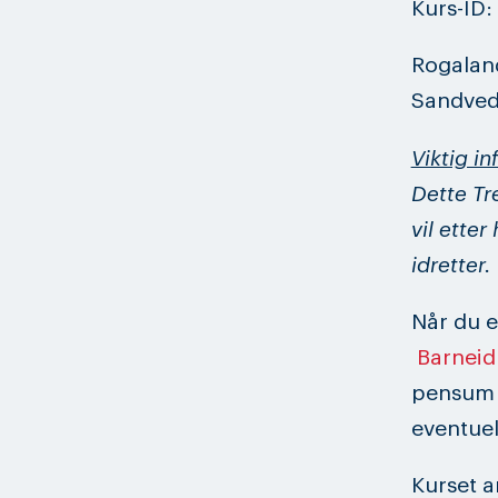
Kurs-ID:
Rogaland
Sandved 
Viktig in
Dette Tr
vil etter
idretter.
Når du e
Barneid
pensum p
eventuel
Kurset a