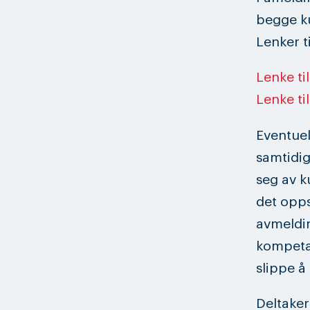
begge ku
Lenker t
Lenke ti
Lenke ti
Eventuel
samtidig
seg av ku
det opps
avmeldin
kompeta
slippe å
Deltaker