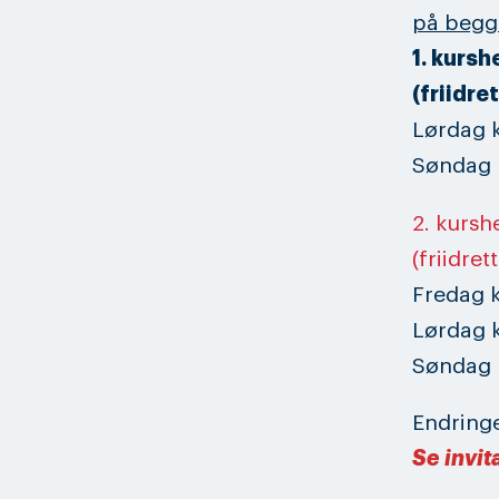
på begg
1. kursh
(friidre
Lørdag k
Søndag k
2. kursh
(friidret
Fredag k
Lørdag k
Søndag k
Endring
Se invit