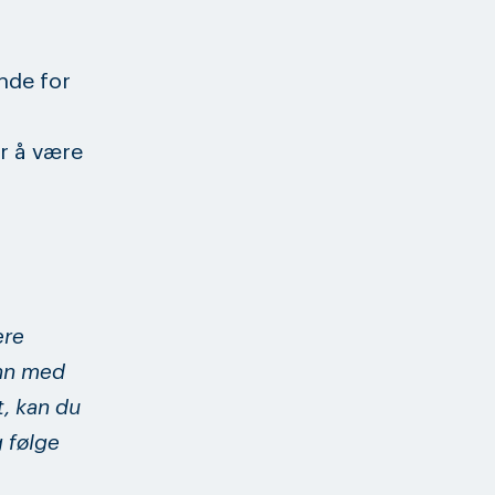
nde for
or å være
ere
inn med
t, kan du
g følge