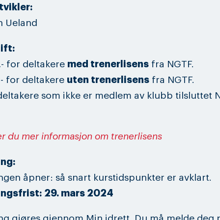
vikler:
h Ueland
ift:
,- for deltakere
med trenerlisens
fra NGTF.
,- for deltakere
uten trenerlisens
fra NGTF.
 deltakere som ikke er medlem av klubb tilsluttet 
er du mer informasjon om trenerlisens
ng:
gen åpner: så snart kurstidspunkter er avklart.
ngsfrist: 29. mars 2024
g gjøres gjennom Min idrett. Du må melde deg p