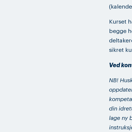
(kalende
Kurset h
begge he
deltaker
sikret ku
Ved kont
NB! Husk 
oppdatert
kompetan
din idret
lage ny 
instruks