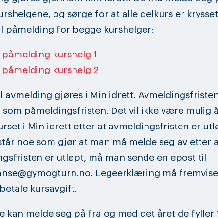
rshelgene, og sørge for at alle delkurs er krysset
il påmelding for begge kurshelger:
l påmelding kurshelg 1
l påmelding kurshelg 2
l avmelding gjøres i Min idrett. Avmeldingsfristen
 som påmeldingsfristen. Det vil ikke være mulig 
rset i Min idrett etter at avmeldingsfristen er utl
tår noe som gjør at man må melde seg av etter a
gsfristen er utløpt, må man sende en epost til
nse@gymogturn.no. Legeerklæring må fremvises
 betale kursavgift.
e kan melde seg på fra og med det året de fyller 