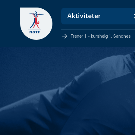
Skip
to
content
arrow_forward
Trener 1 – kurshelg 1, Sandnes