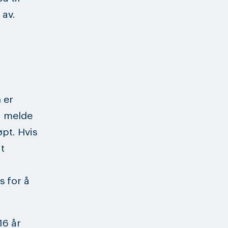
 av.
 er
å melde
øpt. Hvis
t
 for å
16 år