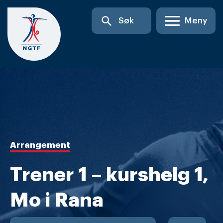
Skip
search
Søk
Meny
to
content
Arrangement
Trener 1 – kurshelg 1,
Mo i Rana