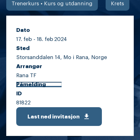
Trenerkurs • Kurs og utdanning
Krets
Dato
17. feb -
18. feb
2024
Sted
Storsanddalen 14, Mo i Rana, Norge
Arrangør
Rana TF
Påmelding
ID
81822
get_app
Last ned invitasjon