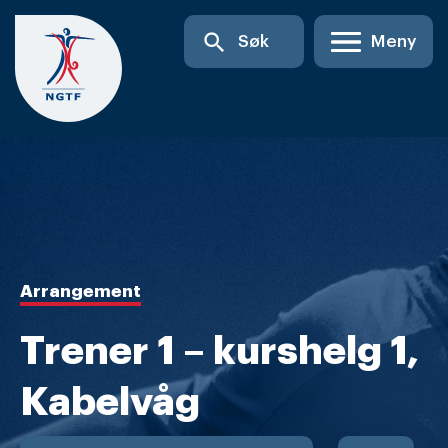
Skip
search
Søk
Meny
to
content
Arrangement
Trener 1 – kurshelg 1,
Kabelvåg