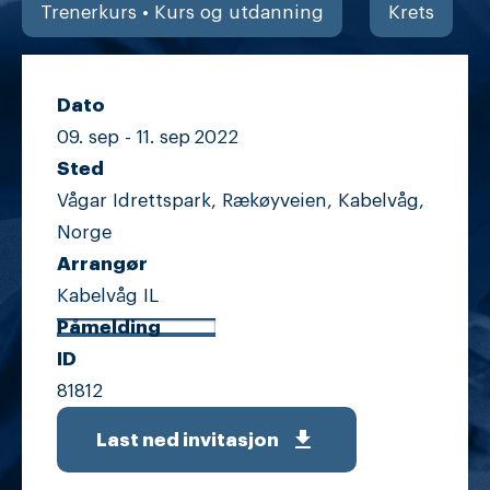
Trenerkurs • Kurs og utdanning
Krets
Dato
09. sep -
11. sep
2022
Sted
Vågar Idrettspark, Rækøyveien, Kabelvåg,
Norge
Arrangør
Kabelvåg IL
Påmelding
ID
81812
get_app
Last ned invitasjon