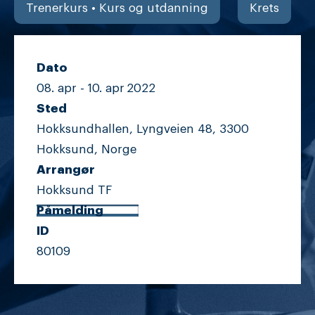
Trenerkurs • Kurs og utdanning
Krets
Dato
08. apr -
10. apr
2022
Sted
Hokksundhallen, Lyngveien 48, 3300
Hokksund, Norge
Arrangør
Hokksund TF
Påmelding
ID
80109