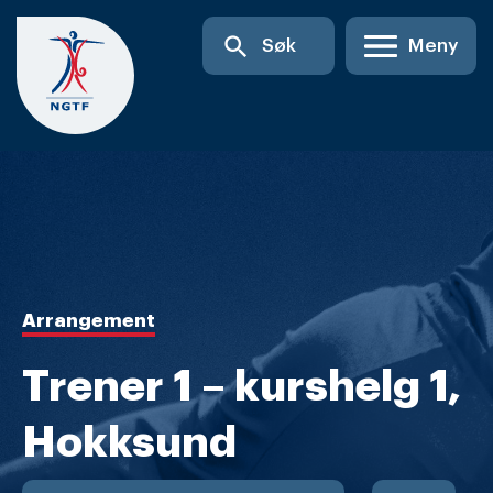
Skip
search
Søk
Meny
to
content
Arrangement
Trener 1 – kurshelg 1,
Hokksund