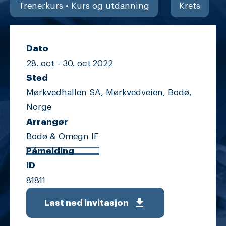
Trenerkurs • Kurs og utdanning
Krets
Dato
28. oct -
30. oct
2022
Sted
Mørkvedhallen SA, Mørkvedveien, Bodø,
Norge
Arrangør
Bodø & Omegn IF
Påmelding
ID
81811
get_app
Last ned invitasjon