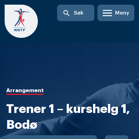
Skip
search
Søk
Meny
to
content
Arrangement
Trener 1 – kurshelg 1,
Bodø