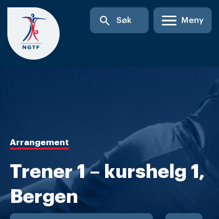
Skip
search
Søk
Meny
to
content
Arrangement
Trener 1 – kurshelg 1,
Bergen