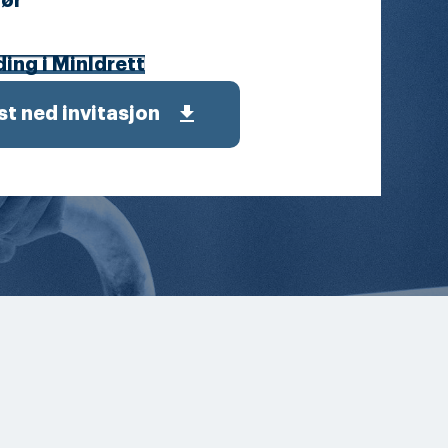
ør
ing i MinIdrett
get_app
st ned invitasjon