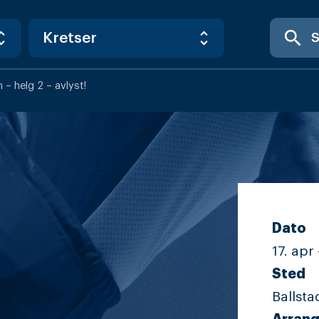
search
 – helg 2 – avlyst!
Dato
17. apr 
Sted
Ballsta