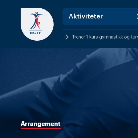
Skip
to
content
arrow_forward
Trener 1 kurs gymnastikk og turn
Arrangement