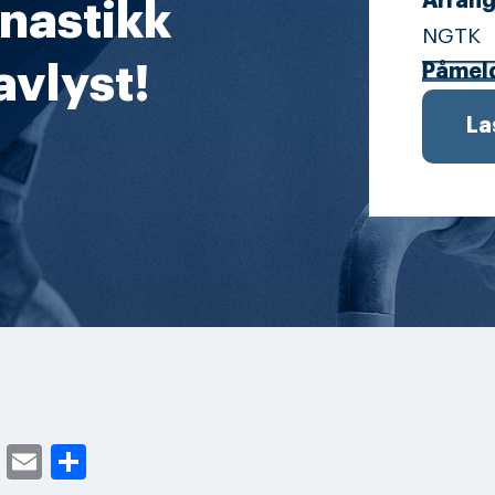
Arrang
nastikk
NGTK
avlyst!
Påmeld
La
cebook
Twitter
Email
Share