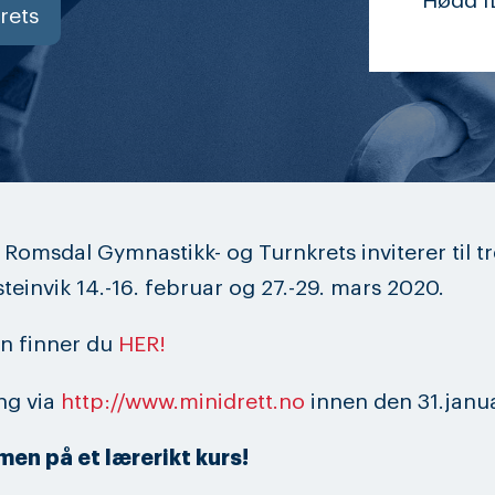
Hødd I
rets
Romsdal Gymnastikk- og Turnkrets inviterer til tr
lsteinvik 14.-16. februar og 27.-29. mars 2020.
on finner du
HER!
ng via
http://www.minidrett.no
innen den 31.janu
en på et lærerikt kurs!