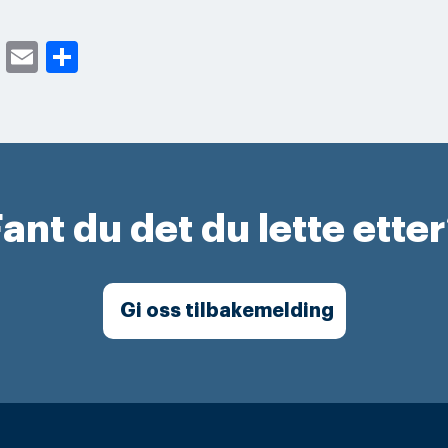
cebook
Twitter
Email
Share
ant du det du lette ette
Gi oss tilbakemelding