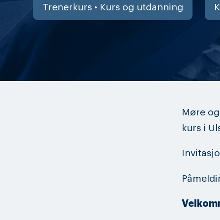
Trenerkurs • Kurs og utdanning
K
Møre og 
kurs i U
Invitasj
Påmeldi
Velkomm