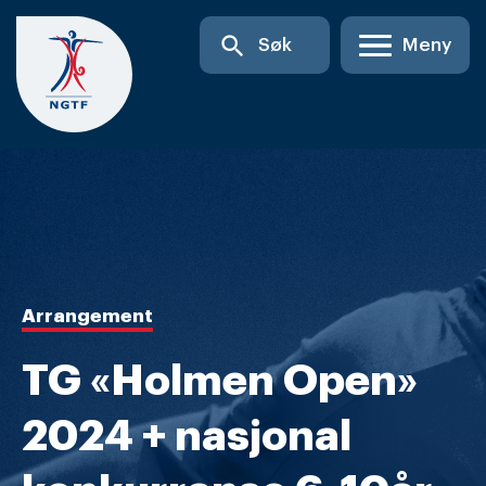
Skip
search
Søk
Meny
to
content
Arrangement
TG «Holmen Open»
2024 + nasjonal