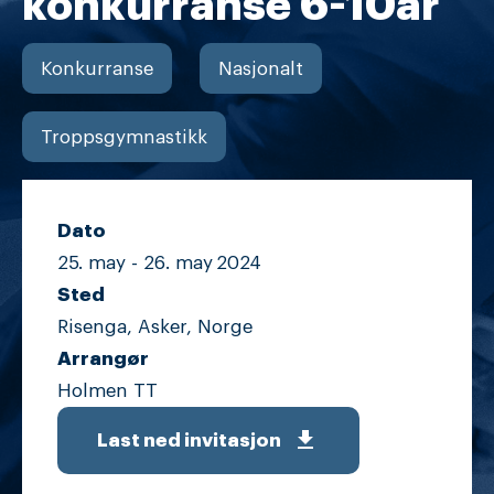
konkurranse 6-10år
Konkurranse
Nasjonalt
Troppsgymnastikk
Dato
25. may -
26. may
2024
Sted
Risenga, Asker, Norge
Arrangør
Holmen TT
get_app
Last ned invitasjon