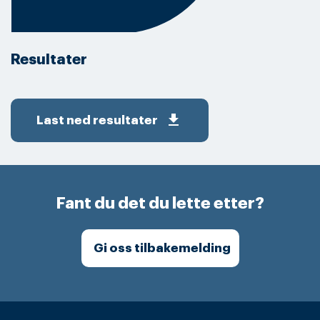
Resultater
get_app
Last ned resultater
Fant du det du lette etter?
Gi oss tilbakemelding