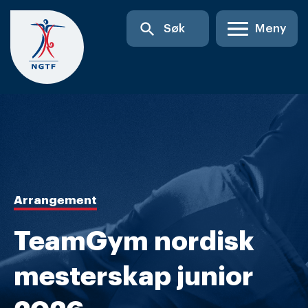
Skip
search
Søk
Meny
to
content
Arrangement
TeamGym nordisk
mesterskap junior