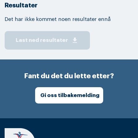
Resultater
Det har ikke kommet noen resultater ennå
get_app
Last ned resultater
Fant du det du lette etter?
Gi oss tilbakemelding