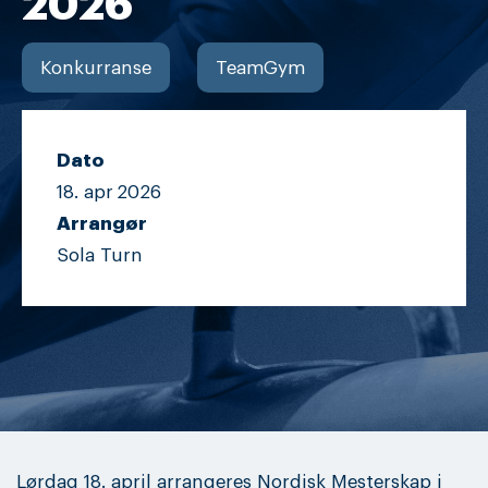
2026
Konkurranse
TeamGym
Dato
18. apr
2026
Arrangør
Sola Turn
Lørdag 18. april arrangeres Nordisk Mesterskap i