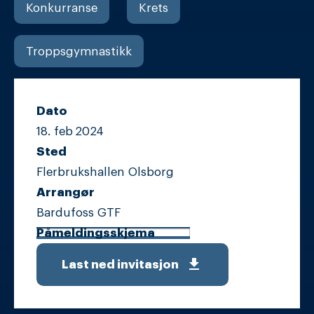
Konkurranse
Krets
Troppsgymnastikk
Dato
18. feb
2024
Sted
Flerbrukshallen Olsborg
Arrangør
Bardufoss GTF
Påmeldingsskjema
get_app
Last ned invitasjon