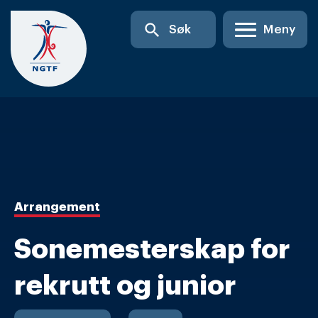
Skip
search
Søk
Meny
to
content
Arrangement
Sonemesterskap for
rekrutt og junior