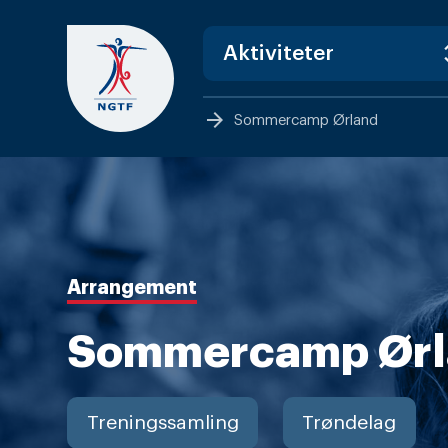
Skip
to
content
arrow_forward
Sommercamp Ørland
Arrangement
Sommercamp Ørl
Treningssamling
Trøndelag