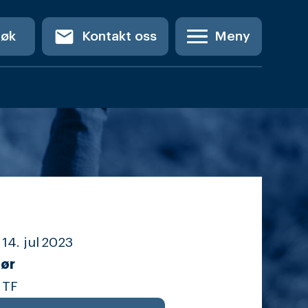
email
Søk
Kontakt oss
Meny
14. jul
2023
ør
 TF