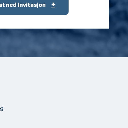
get_app
st ned invitasjon
og