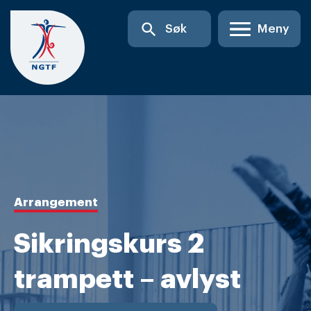
Skip
search
Søk
Meny
to
content
Arrangement
Sikringskurs 2
trampett – avlyst