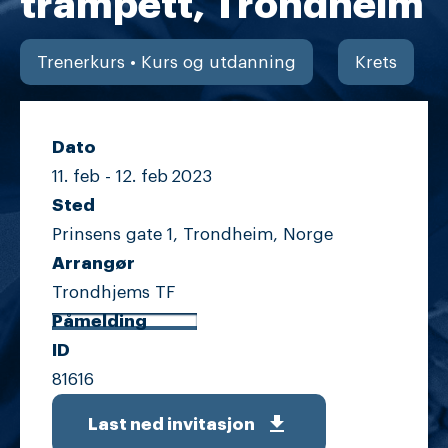
trampett, Trondheim
Trenerkurs • Kurs og utdanning
Krets
Dato
11. feb -
12. feb
2023
Sted
Prinsens gate 1, Trondheim, Norge
Arrangør
Trondhjems TF
Påmelding
ID
81616
get_app
Last ned invitasjon