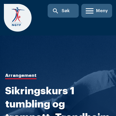
Skip
search
Søk
Meny
to
content
Arrangement
Sikringskurs 1
tumbling og