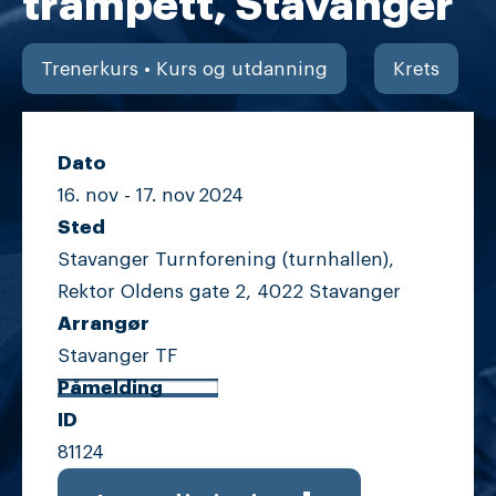
trampett, Stavanger
Trenerkurs • Kurs og utdanning
Krets
Dato
16. nov -
17. nov
2024
Sted
Stavanger Turnforening (turnhallen),
Rektor Oldens gate 2, 4022 Stavanger
Arrangør
Stavanger TF
Påmelding
ID
81124