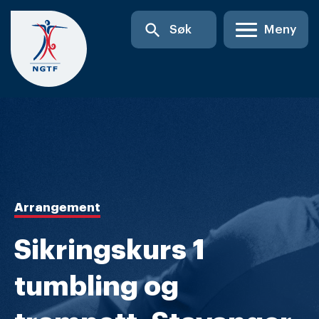
Skip
search
Søk
Meny
to
content
Arrangement
Sikringskurs 1
tumbling og