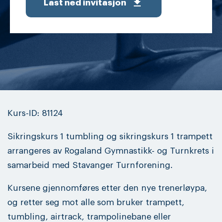
get_app
Last ned invitasjon
Kurs-ID: 81124
Sikringskurs 1 tumbling og sikringskurs 1 trampett
arrangeres av Rogaland Gymnastikk- og Turnkrets i
samarbeid med Stavanger Turnforening.
Kursene gjennomføres etter den nye trenerløypa,
og retter seg mot alle som bruker trampett,
tumbling, airtrack, trampolinebane eller