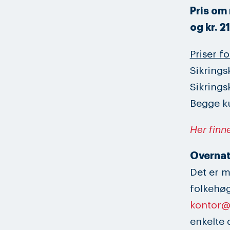
Pris om
og kr. 2
Priser f
Sikrings
Sikrings
Begge ku
Her finn
Overnat
Det er m
folkehøg
kontor@
enkelte 