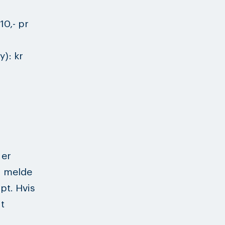
10,- pr
y): kr
 er
å melde
pt. Hvis
t