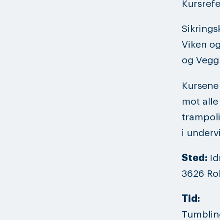
Kursref
Sikrings
Viken og
og Veggl
Kursene 
mot alle
trampoli
i underv
Sted:
Id
3626 Ro
Tid:
Tumbling