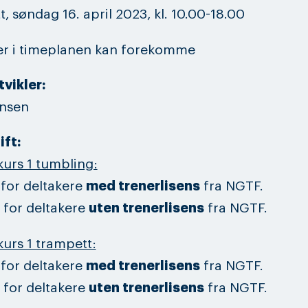
, søndag 16. april 2023, kl. 10.00-18.00
er i timeplanen kan forekomme
tvikler:
ensen
ift:
kurs 1 tumbling:
- for deltakere
med trenerlisens
fra NGTF.
- for deltakere
uten trenerlisens
fra NGTF.
kurs 1 trampett:
- for deltakere
med trenerlisens
fra NGTF.
- for deltakere
uten trenerlisens
fra NGTF.