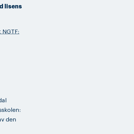
d lisens
et NGTF:
dal
sskolen:
av den