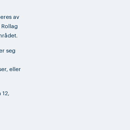
geres av
 Rollag
mrådet.
er seg
er, eller
 12,