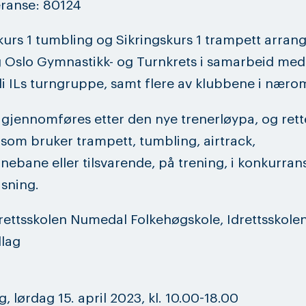
eranse: 80124
kurs 1 tumbling og Sikringskurs 1 trampett arran
 Oslo Gymnastikk- og Turnkrets i samarbeid med
i ILs turngruppe, samt flere av klubbene i næro
gjennomføres etter den nye trenerløypa, og rett
 som bruker trampett, tumbling, airtrack,
nebane eller tilsvarende, på trening, i konkurrans
isning.
rettsskolen Numedal Folkehøgskole, Idrettsskolen
llag
, lørdag 15. april 2023, kl. 10.00-18.00