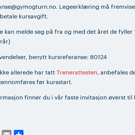
nse@gymogturn.no. Legeerklæring må fremvises
 betale kursavgift.
e kan melde seg på fra og med det året de fyller 
rår)
endelser, benytt kursreferanse: 80124
ikke allerede har tatt
Trenerattesten,
anbefales de
ennomføres før kursstart.
rmasjon finner du i vår faste invitasjon øverst til
cebook
Twitter
Email
Share