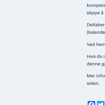
kompeta
slippe å
Deltaker
(kalende
Ved henv
Hvis du 
denne gj
Mer info
siden.
Fa