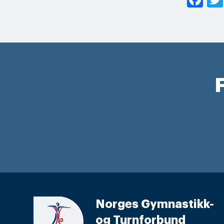
F
Norges Gymnastikk-
og Turnforbund