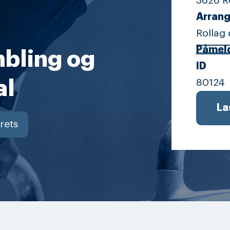
3626 R
Arrang
Rollag 
Påmel
mbling og
ID
al
80124
La
rets