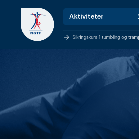
Skip
to
content
arrow_forward
Sikringskurs 1 tumbling og tra