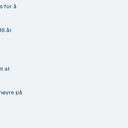
 for å
16 år
t at
 høyre på