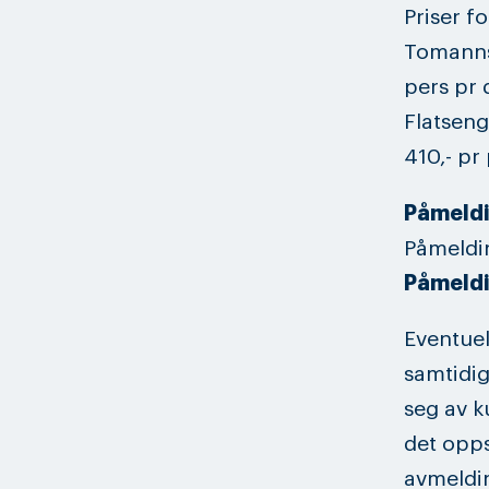
Priser f
Tomannsr
pers pr
Flatseng
410,- pr
Påmeldi
Påmeldin
Påmeldi
Eventuel
samtidig
seg av k
det opps
avmeldin