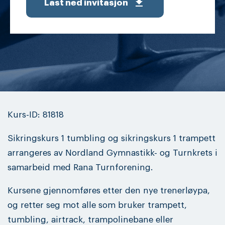
get_app
Last ned invitasjon
Kurs-ID: 81818
Sikringskurs 1 tumbling og sikringskurs 1 trampett
arrangeres av Nordland Gymnastikk- og Turnkrets i
samarbeid med Rana Turnforening.
Kursene gjennomføres etter den nye trenerløypa,
og retter seg mot alle som bruker trampett,
tumbling, airtrack, trampolinebane eller