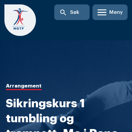
Skip
search
Søk
Meny
to
content
Arrangement
Sikringskurs 1
tumbling og