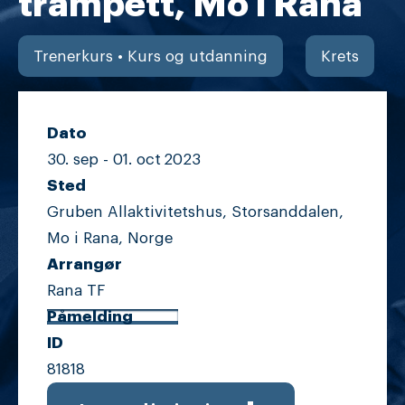
trampett, Mo i Rana
Trenerkurs • Kurs og utdanning
Krets
Dato
30. sep -
01. oct
2023
Sted
Gruben Allaktivitetshus, Storsanddalen,
Mo i Rana, Norge
Arrangør
Rana TF
Påmelding
ID
81818