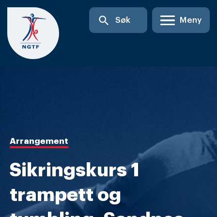
Skip
search
Søk
Meny
to
content
Arrangement
Sikringskurs 1
trampett og