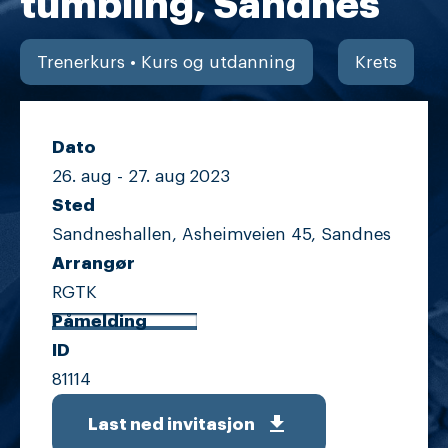
tumbling, Sandnes
Trenerkurs • Kurs og utdanning
Krets
Dato
26. aug -
27. aug
2023
Sted
Sandneshallen, Asheimveien 45, Sandnes
Arrangør
RGTK
Påmelding
ID
81114
get_app
Last ned invitasjon