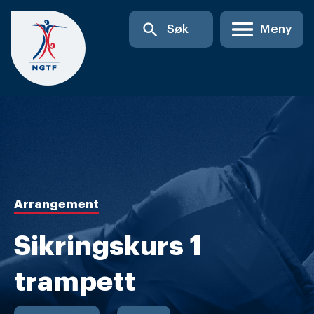
Skip
search
Søk
Meny
to
content
Arrangement
Sikringskurs 1
trampett