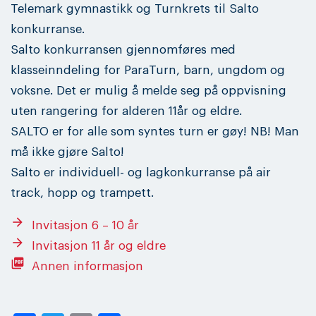
Telemark gymnastikk og Turnkrets til Salto
konkurranse.
Salto konkurransen gjennomføres med
klasseinndeling for ParaTurn, barn, ungdom og
voksne. Det er mulig å melde seg på oppvisning
uten rangering for alderen 11år og eldre.
SALTO er for alle som syntes turn er gøy! NB! Man
må ikke gjøre Salto!
Salto er individuell- og lagkonkurranse på air
track, hopp og trampett.
arrow_forward
Invitasjon 6 – 10 år
arrow_forward
Invitasjon 11 år og eldre
picture_as_pdf
Annen informasjon