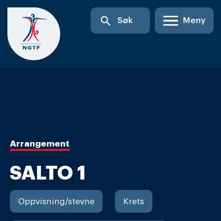
Skip
search
Søk
Meny
to
content
Arrangement
SALTO 1
Oppvisning/stevne
Krets