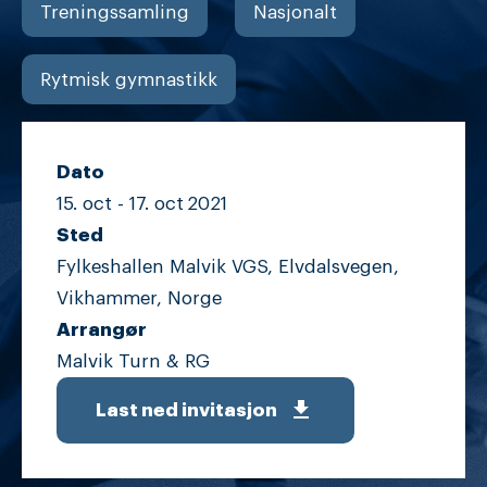
Treningssamling
Nasjonalt
Rytmisk gymnastikk
Dato
15. oct -
17. oct
2021
Sted
Fylkeshallen Malvik VGS, Elvdalsvegen,
Vikhammer, Norge
Arrangør
Malvik Turn & RG
get_app
Last ned invitasjon