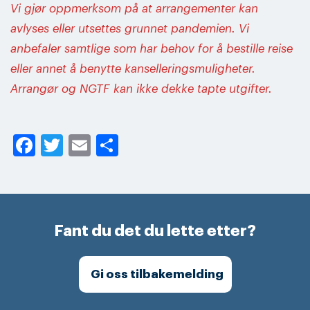
Vi gjør oppmerksom på at arrangementer kan
avlyses eller utsettes grunnet pandemien. Vi
anbefaler samtlige som har behov for å bestille reise
eller annet å benytte kanselleringsmuligheter.
Arrangør og NGTF kan ikke dekke tapte utgifter.
Facebook
Twitter
Email
Share
Fant du det du lette etter?
Gi oss tilbakemelding