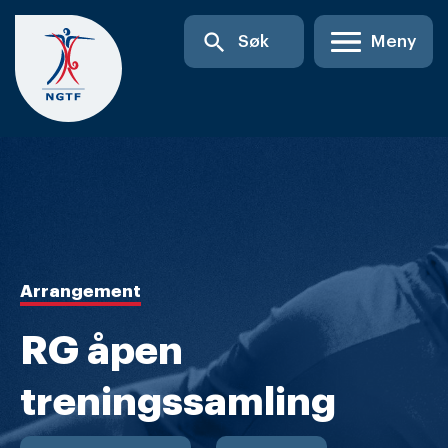
Skip
search
Søk
Meny
to
content
Arrangement
RG åpen
treningssamling