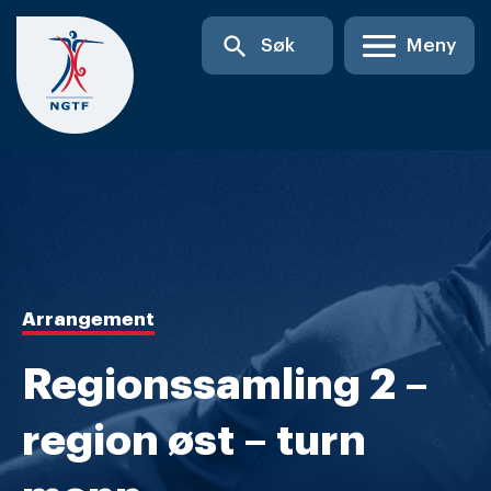
Skip
search
Søk
Meny
to
content
Arrangement
Regionssamling 2 –
region øst – turn