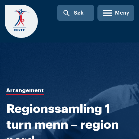
Skip
search
Søk
Meny
to
content
Arrangement
Regionssamling 1
turn menn – region