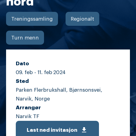
nord
Treningssamling
Regionalt
Turn menn
Dato
09. feb -
11. feb
2024
Sted
Parken Flerbrukshall, Bjørnsonsvei,
Narvik, Norge
Arrangør
Narvik TF
get_app
Last ned invitasjon