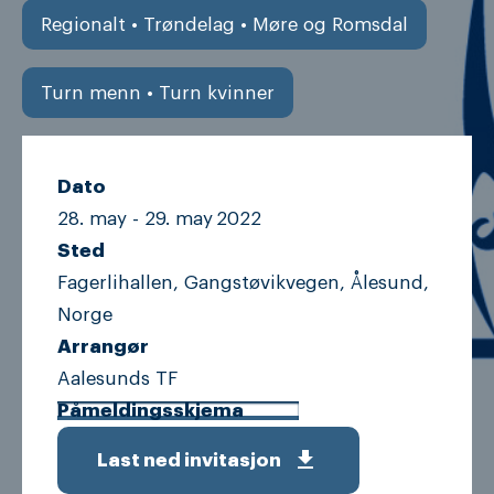
Regionalt • Trøndelag • Møre og Romsdal
Turn menn • Turn kvinner
Dato
28. may -
29. may
2022
Sted
Fagerlihallen, Gangstøvikvegen, Ålesund,
Norge
Arrangør
Aalesunds TF
Påmeldingsskjema
get_app
Last ned invitasjon