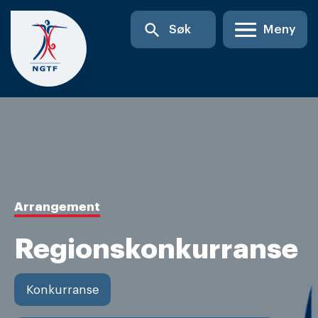
Skip
search
Søk
Meny
to
content
Arrangement
Regionskonkurranse
Konkurranse